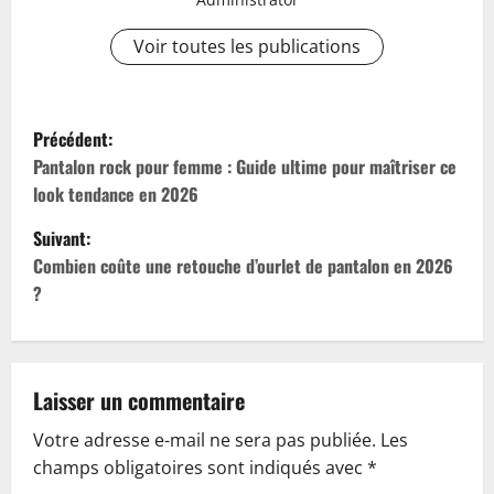
Voir toutes les publications
N
Précédent:
a
Pantalon rock pour femme : Guide ultime pour maîtriser ce
look tendance en 2026
v
Suivant:
i
Combien coûte une retouche d’ourlet de pantalon en 2026
?
g
a
t
Laisser un commentaire
Votre adresse e-mail ne sera pas publiée.
Les
i
champs obligatoires sont indiqués avec
*