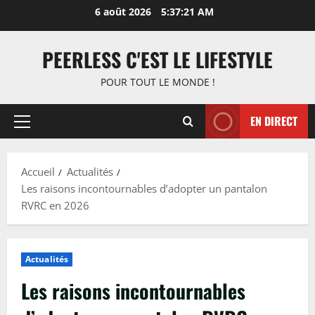
Aller
6 août 2026
5:37:22 AM
au
contenu
PEERLESS C'EST LE LIFESTYLE
POUR TOUT LE MONDE !
EN DIRECT
Menu
principal
Accueil
Actualités
Les raisons incontournables d’adopter un pantalon
RVRC en 2026
Actualités
Les raisons incontournables