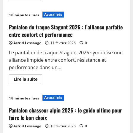
plus
sur
Pantalon
Actualités
16 minutes lues
HOD
Femme
2026
Pantalon de traque Stagunt 2026 : l’alliance parfaite
:
Le
entre confort et performance
Guide
Ultime
Astrid Lessange
11 février 2026
0
des
Styles
Le pantalon de traque Stagunt 2026 symbolise une
Incontournables
à
alliance limpide entre confort, résistance et
Adopter
Cette
performance dans un...
Année
En
Lire la suite
savoir
plus
sur
Pantalon
Actualités
18 minutes lues
de
traque
Stagunt
Pantalon chasseur alpin 2026 : le guide ultime pour
2026
:
faire le bon choix
l’alliance
parfaite
Astrid Lessange
10 février 2026
0
entre
confort