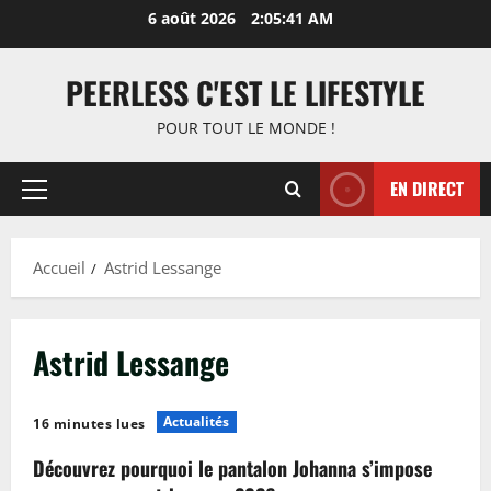
Aller
6 août 2026
2:05:41 AM
au
contenu
PEERLESS C'EST LE LIFESTYLE
POUR TOUT LE MONDE !
EN DIRECT
Menu
principal
Accueil
Astrid Lessange
Astrid Lessange
Actualités
16 minutes lues
Découvrez pourquoi le pantalon Johanna s’impose