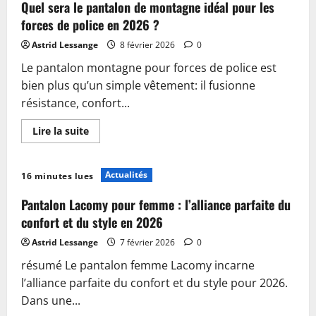
Comment
Quel sera le pantalon de montagne idéal pour les
réaliser
un
forces de police en 2026 ?
ourlet
de
Astrid Lessange
8 février 2026
0
pantalon
parfait
Le pantalon montagne pour forces de police est
à
la
bien plus qu’un simple vêtement: il fusionne
machine
résistance, confort...
En
Lire la suite
savoir
plus
sur
Quel
Actualités
16 minutes lues
sera
le
pantalon
Pantalon Lacomy pour femme : l’alliance parfaite du
de
montagne
confort et du style en 2026
idéal
pour
Astrid Lessange
7 février 2026
0
les
forces
résumé Le pantalon femme Lacomy incarne
de
police
l’alliance parfaite du confort et du style pour 2026.
en
2026
Dans une...
?