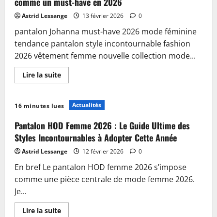
comme un must-have en 2026
Astrid Lessange
13 février 2026
0
pantalon Johanna must-have 2026 mode féminine
tendance pantalon style incontournable fashion
2026 vêtement femme nouvelle collection mode...
En
Lire la suite
savoir
plus
sur
Découvrez
Actualités
16 minutes lues
pourquoi
le
pantalon
Pantalon HOD Femme 2026 : Le Guide Ultime des
Johanna
s’impose
Styles Incontournables à Adopter Cette Année
comme
un
Astrid Lessange
12 février 2026
0
must-
have
En bref Le pantalon HOD femme 2026 s’impose
en
2026
comme une pièce centrale de mode femme 2026.
Je...
En
Lire la suite
savoir