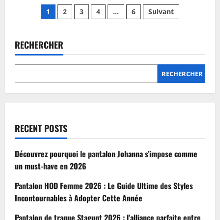
sur
Pagination
Combien
1
2
3
4
…
6
Suivant
coûte
une
des
retouche
d’ourlet
de
RECHERCHER
publications
pantalon
en
2026
?
RECHERCHER
RECENT POSTS
Découvrez pourquoi le pantalon Johanna s’impose comme
un must-have en 2026
Pantalon HOD Femme 2026 : Le Guide Ultime des Styles
Incontournables à Adopter Cette Année
Pantalon de traque Stagunt 2026 : l’alliance parfaite entre