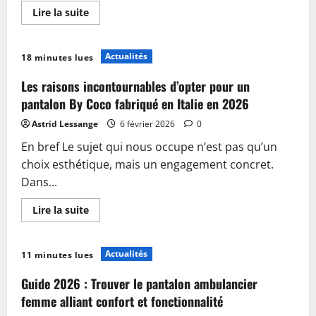
En
Lire la suite
savoir
plus
sur
Pantalon
Actualités
18 minutes lues
Lacomy
pour
femme
Les raisons incontournables d’opter pour un
:
l’alliance
pantalon By Coco fabriqué en Italie en 2026
parfaite
du
Astrid Lessange
6 février 2026
0
confort
et
En bref Le sujet qui nous occupe n’est pas qu’un
du
style
choix esthétique, mais un engagement concret.
en
2026
Dans...
En
Lire la suite
savoir
plus
sur
Les
Actualités
11 minutes lues
raisons
incontournables
d’opter
Guide 2026 : Trouver le pantalon ambulancier
pour
un
femme alliant confort et fonctionnalité
pantalon