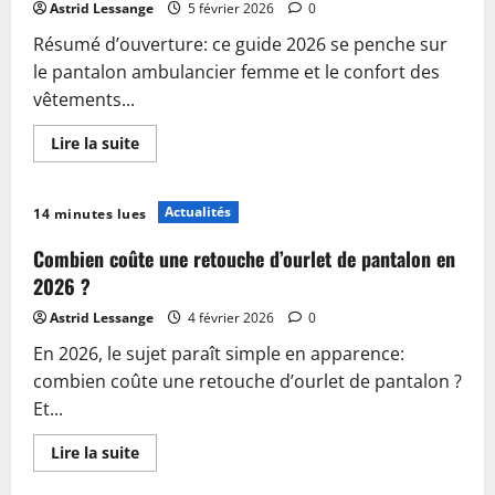
By
Astrid Lessange
5 février 2026
0
Coco
fabriqué
Résumé d’ouverture: ce guide 2026 se penche sur
en
Italie
le pantalon ambulancier femme et le confort des
en
2026
vêtements...
En
Lire la suite
savoir
plus
sur
Guide
Actualités
14 minutes lues
2026
:
Trouver
Combien coûte une retouche d’ourlet de pantalon en
le
pantalon
2026 ?
ambulancier
femme
Astrid Lessange
4 février 2026
0
alliant
confort
En 2026, le sujet paraît simple en apparence:
et
fonctionnalité
combien coûte une retouche d’ourlet de pantalon ?
Et...
En
Lire la suite
savoir
plus