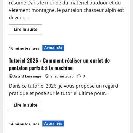
résumé Dans le monde du matériel outdoor et du
et
performance
vêtement montagne, le pantalon chasseur alpin est
devenu...
En
Lire la suite
savoir
plus
sur
Pantalon
Actualités
16 minutes lues
chasseur
alpin
2026
Tutoriel 2026 : Comment réaliser un ourlet de
:
le
pantalon parfait à la machine
guide
ultime
Astrid Lessange
9 février 2026
0
pour
faire
Dans ce tutoriel 2026, je vous propose un regard
le
bon
pratique et posé sur le tutoriel ultime pour...
choix
En
Lire la suite
savoir
plus
sur
Tutoriel
Actualités
14 minutes lues
2026
: