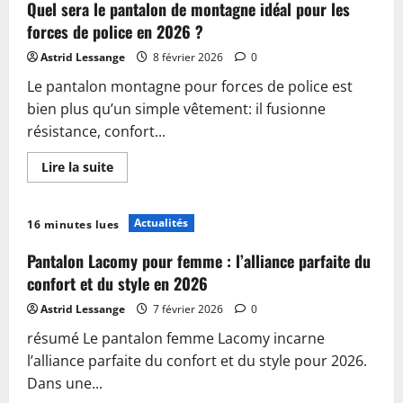
Comment
Quel sera le pantalon de montagne idéal pour les
réaliser
un
forces de police en 2026 ?
ourlet
de
Astrid Lessange
8 février 2026
0
pantalon
parfait
Le pantalon montagne pour forces de police est
à
la
bien plus qu’un simple vêtement: il fusionne
machine
résistance, confort...
En
Lire la suite
savoir
plus
sur
Quel
Actualités
16 minutes lues
sera
le
pantalon
Pantalon Lacomy pour femme : l’alliance parfaite du
de
montagne
confort et du style en 2026
idéal
pour
Astrid Lessange
7 février 2026
0
les
forces
résumé Le pantalon femme Lacomy incarne
de
police
l’alliance parfaite du confort et du style pour 2026.
en
2026
Dans une...
?