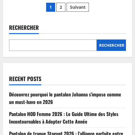
sur
Pagination
Combien
1
2
Suivant
coûte
une
des
retouche
d’ourlet
de
RECHERCHER
publications
pantalon
en
2026
?
RECHERCHER
RECENT POSTS
Découvrez pourquoi le pantalon Johanna s’impose comme
un must-have en 2026
Pantalon HOD Femme 2026 : Le Guide Ultime des Styles
Incontournables à Adopter Cette Année
Pantalon de traque Stagunt 2026 : l’alliance parfaite entre