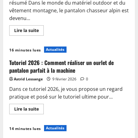
résumé Dans le monde du matériel outdoor et du
et
performance
vêtement montagne, le pantalon chasseur alpin est
devenu...
En
Lire la suite
savoir
plus
sur
Pantalon
Actualités
16 minutes lues
chasseur
alpin
2026
Tutoriel 2026 : Comment réaliser un ourlet de
:
le
pantalon parfait à la machine
guide
ultime
Astrid Lessange
9 février 2026
0
pour
faire
Dans ce tutoriel 2026, je vous propose un regard
le
bon
pratique et posé sur le tutoriel ultime pour...
choix
En
Lire la suite
savoir
plus
sur
Tutoriel
Actualités
14 minutes lues
2026
: