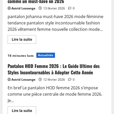
comme un must-have en 2026
Astrid Lessange
13 février 2026
0
pantalon Johanna must-have 2026 mode féminine
tendance pantalon style incontournable fashion
2026 vêtement femme nouvelle collection mode...
En
Lire la suite
savoir
plus
sur
Découvrez
Actualités
16 minutes lues
pourquoi
le
pantalon
Pantalon HOD Femme 2026 : Le Guide Ultime des
Johanna
s’impose
Styles Incontournables à Adopter Cette Année
comme
un
Astrid Lessange
12 février 2026
0
must-
have
En bref Le pantalon HOD femme 2026 s’impose
en
2026
comme une pièce centrale de mode femme 2026.
Je...
En
Lire la suite
savoir