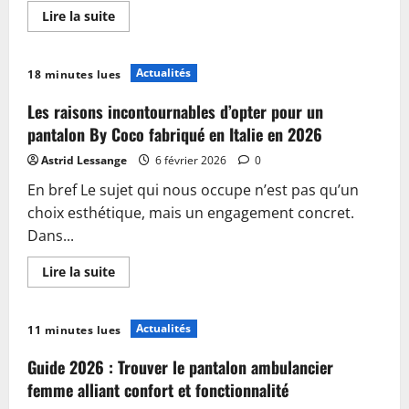
En
Lire la suite
savoir
plus
sur
Pantalon
Actualités
18 minutes lues
Lacomy
pour
femme
Les raisons incontournables d’opter pour un
:
l’alliance
pantalon By Coco fabriqué en Italie en 2026
parfaite
du
Astrid Lessange
6 février 2026
0
confort
et
En bref Le sujet qui nous occupe n’est pas qu’un
du
style
choix esthétique, mais un engagement concret.
en
2026
Dans...
En
Lire la suite
savoir
plus
sur
Les
Actualités
11 minutes lues
raisons
incontournables
d’opter
Guide 2026 : Trouver le pantalon ambulancier
pour
un
femme alliant confort et fonctionnalité
pantalon