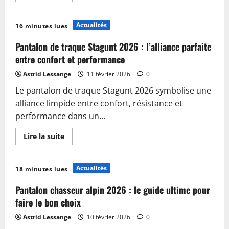
plus
sur
Pantalon
Actualités
16 minutes lues
HOD
Femme
2026
Pantalon de traque Stagunt 2026 : l’alliance parfaite
:
Le
entre confort et performance
Guide
Ultime
Astrid Lessange
11 février 2026
0
des
Styles
Le pantalon de traque Stagunt 2026 symbolise une
Incontournables
à
alliance limpide entre confort, résistance et
Adopter
Cette
performance dans un...
Année
En
Lire la suite
savoir
plus
sur
Pantalon
Actualités
18 minutes lues
de
traque
Stagunt
Pantalon chasseur alpin 2026 : le guide ultime pour
2026
:
faire le bon choix
l’alliance
parfaite
Astrid Lessange
10 février 2026
0
entre
confort