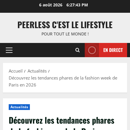
Aller
6 août 2026
6:27:44 PM
au
contenu
PEERLESS C'EST LE LIFESTYLE
POUR TOUT LE MONDE !
EN DIRECT
Menu
principal
Accueil
Actualités
Découvrez les tendances phares de la fashion week de
Paris en 2026
Actualités
Découvrez les tendances phares