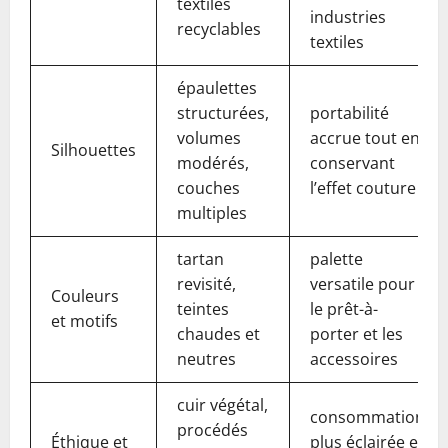
textiles
industries
recyclables
textiles
épaulettes
structurées,
portabilité
volumes
accrue tout en
Silhouettes
modérés,
conservant
couches
l’effet couture
multiples
tartan
palette
revisité,
versatile pour
Couleurs
teintes
le prêt-à-
et motifs
chaudes et
porter et les
neutres
accessoires
cuir végétal,
consommation
procédés
Éthique et
plus éclairée et