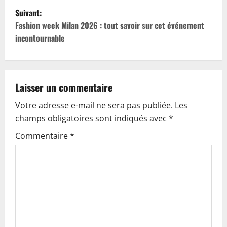
Suivant:
v
Fashion week Milan 2026 : tout savoir sur cet événement
i
incontournable
g
a
Laisser un commentaire
t
Votre adresse e-mail ne sera pas publiée.
Les
champs obligatoires sont indiqués avec
*
i
Commentaire
*
o
n
d
’